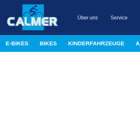
Über uns
Service
E-BIKES
BIKES
KINDERFAHRZEUGE
A