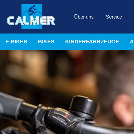
Über uns
Service
E-BIKES
BIKES
KINDERFAHRZEUGE
A