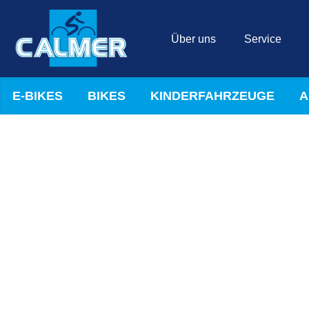
Über uns
Service
E-BIKES
BIKES
KINDERFAHRZEUGE
A