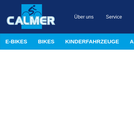
Über uns
Service
E-BIKES
BIKES
KINDERFAHRZEUGE
A