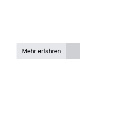
In drei Schritten zum neuen Bike:
Lieblings-Bike aussuchen
Vertrag abschließen
Abholen und Spaß haben
Mehr erfahren