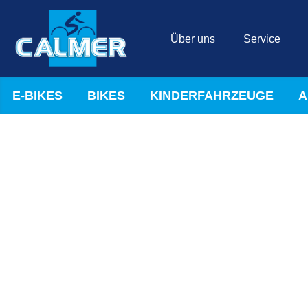
Über uns
Service
E-BIKES
BIKES
KINDERFAHRZEUGE
A