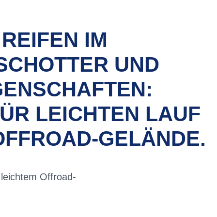
REIFEN IM
SCHOTTER UND T
NSCHAFTEN: A
R LEICHTEN LAUF U
OFFROAD-GELÄNDE.
 leichtem Offroad-