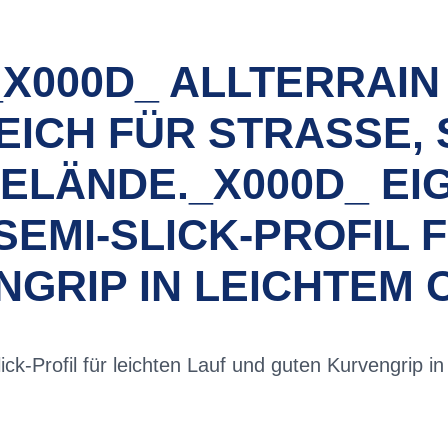
X000D_ ALLTERRAIN 
ICH FÜR STRASSE, 
LÄNDE._X000D_ EIGE
I-SLICK-PROFIL FÜ
GRIP IN LEICHTEM 
k-Profil für leichten Lauf und guten Kurvengrip in