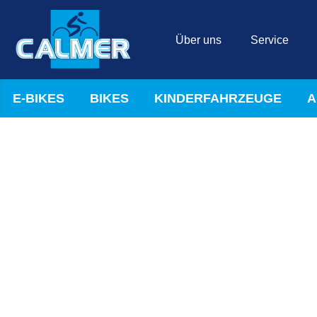
Über uns
Service
E-BIKES
BIKES
KINDERFAHRZEUGE
A