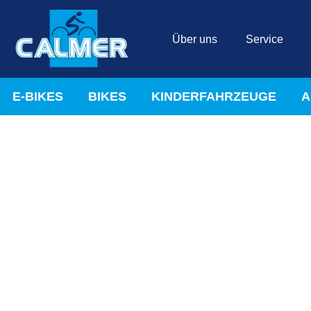
Über uns
Service
E-BIKES
BIKES
KINDERFAHRZEUGE
A