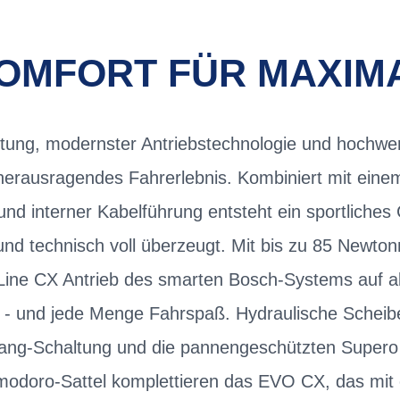
KOMFORT FÜR MAXIM
stung, modernster Antriebstechnologie und hochw
herausragendes Fahrerlebnis. Kombiniert mit ein
d interner Kabelführung entsteht ein sportliches 
 und technisch voll überzeugt. Mit bis zu 85 New
Line CX Antrieb des smarten Bosch-Systems auf al
ng - und jede Menge Fahrspaß. Hydraulische Schei
Gang-Schaltung und die pannengeschützten Supero
odoro-Sattel komplettieren das EVO CX, das mit