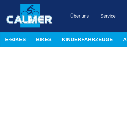
Über uns
Service
E-BIKES
BIKES
KINDERFAHRZEUGE
A