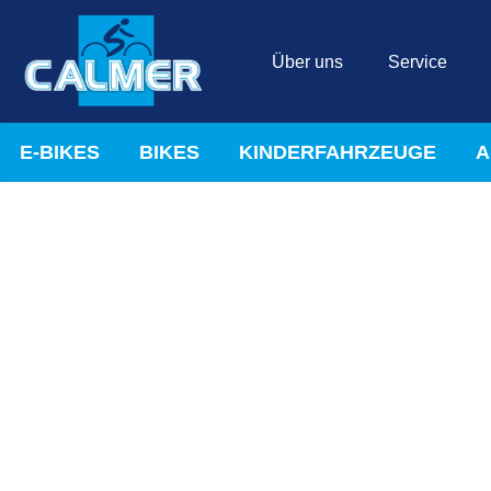
Über uns
Service
E-BIKES
BIKES
KINDERFAHRZEUGE
A