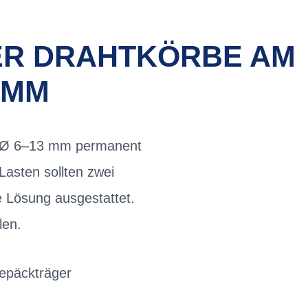
ER DRAHTKÖRBE AM
 MM
it Ø 6–13 mm permanent
asten sollten zwei
e Lösung ausgestattet.
len.
epäckträger