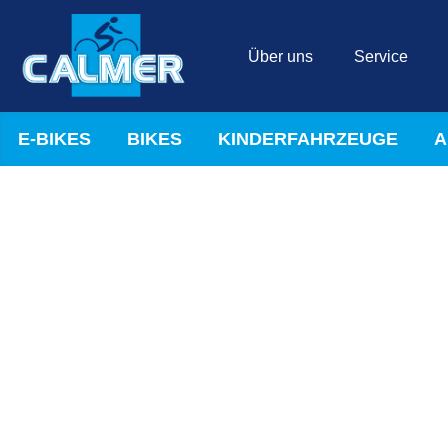
Über uns
Service
E-BIKES
BIKES
KINDERFAHRZEUGE
A