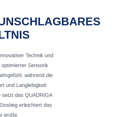
F UNSCHLAGBARES
LTNIS
nnovativer Technik und
optimierter Sensorik
ahrgefühl, während die
t und Langlebigkeit
go setzt das QUADRIGA
instieg erleichtert das
rs große