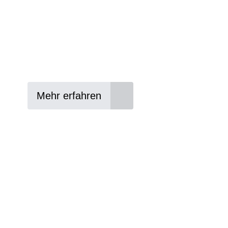
In drei Schritten zum neuen Bike:
Lieblings-Bike aussuchen
Vertrag abschließen
Abholen und Spaß haben
Mehr erfahren