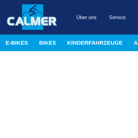
Über uns
Service
E-BIKES
BIKES
KINDERFAHRZEUGE
A