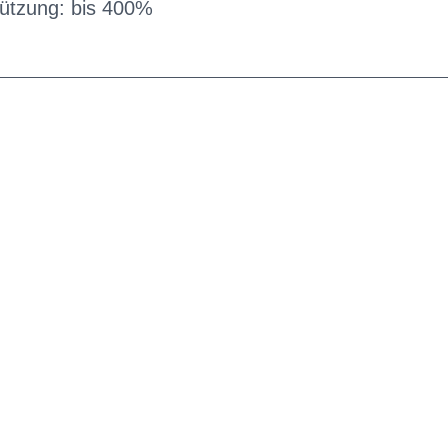
tützung: bis 400%
G
EN DIENSTRAD
n und Ihren
raktive Leasing-