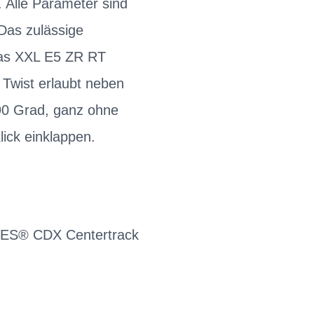
. Alle Parameter sind
Das zulässige
das XXL E5 ZR RT
 Twist erlaubt neben
 90 Grad, ganz ohne
lick einklappen.
ES® CDX Centertrack