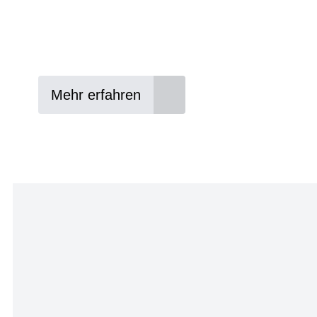
Lieblings-Bike aussuchen
Vertrag abschließen
Abholen und Spaß haben
Mehr erfahren