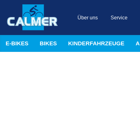
Über uns
Service
E-BIKES
BIKES
KINDERFAHRZEUGE
A