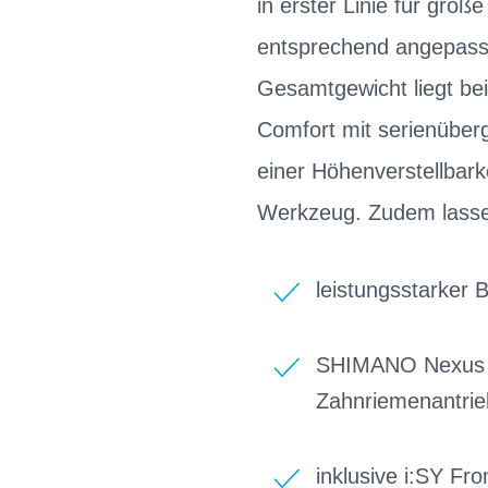
in erster Linie für gro
entsprechend angepasst
Gesamtgewicht liegt be
Comfort mit serienüberg
einer Höhenverstellbar
Werkzeug. Zudem lassen 
leistungsstarker
SHIMANO Nexus 
Zahnriemenantrie
inklusive i:SY Fr