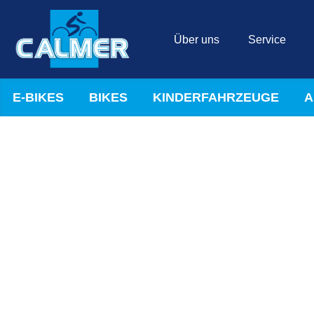
Über uns
Service
E-BIKES
BIKES
KINDERFAHRZEUGE
A