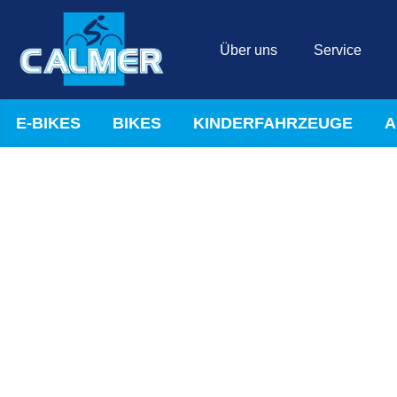
Über uns
Service
E-BIKES
BIKES
KINDERFAHRZEUGE
A