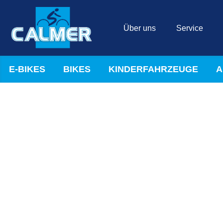
Über uns
Service
E-BIKES
BIKES
KINDERFAHRZEUGE
A