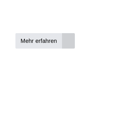
Lieblings-Bike aussuchen
Vertrag abschließen
Abholen und Spaß haben
Mehr erfahren