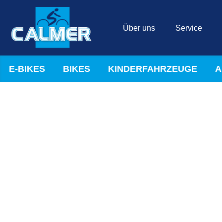
Über uns
Service
E-BIKES
BIKES
KINDERFAHRZEUGE
A