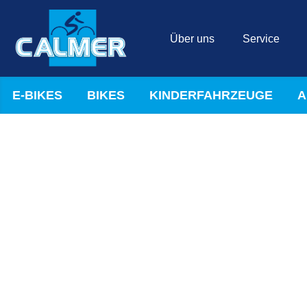
Über uns
Service
E-BIKES
BIKES
KINDERFAHRZEUGE
A