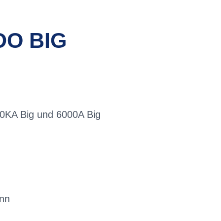
DO BIG
0KA Big und 6000A Big
ann