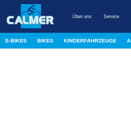
Über uns
Service
E-BIKES
BIKES
KINDERFAHRZEUGE
A